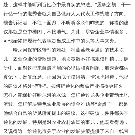
处，这样才能听到百姓心中最真实的想法。”履职之初，干一
行钻一行的殷秀岩就为自己做好人大代表工作找准了方向。
他告诉记者，不往下面跑，不听听乡亲们咋想的，你提的建
议那就是空中楼阁，不接地气。为此，尽管企业事情很多，
可他始终把履行代表职责当成工作中的头等大事来办。
哈尼河保护区转型的难处、种蓝莓老乡遇到的技术坎
儿、农业企业的贷款难题、地块零散不好搞规模种植……调
研中，面对这些来自最基层的心里话和真问题，殷秀岩都认
真记下，反复琢磨。正因为底子摸得清、情况吃得透，他提
的建议才格外“有料”。如何把通化的蓝莓产业搞得更红火、
怎样才能保护好哈尼河的水源、怎样通过龙头企业带动土地
流转、怎样解决特色农业发展的资金难题等“金点子”，都是
他结合自己的所见所闻提出的建议。这些建议，件件都关乎
通化的发展，特别是对农业农村农民的事儿，他既看得远，
又说得透，给通化市关于农业的发展决策提供了来自一线带