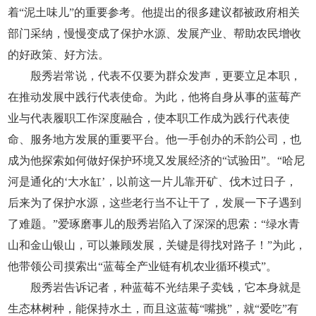
着“泥土味儿”的重要参考。他提出的很多建议都被政府相关
部门采纳，慢慢变成了保护水源、发展产业、帮助农民增收
的好政策、好方法。
殷秀岩常说，代表不仅要为群众发声，更要立足本职，
在推动发展中践行代表使命。为此，他将自身从事的蓝莓产
业与代表履职工作深度融合，使本职工作成为践行代表使
命、服务地方发展的重要平台。他一手创办的禾韵公司，也
成为他探索如何做好保护环境又发展经济的“试验田”。“哈尼
河是通化的‘大水缸’，以前这一片儿靠开矿、伐木过日子，
后来为了保护水源，这些老行当不让干了，发展一下子遇到
了难题。”爱琢磨事儿的殷秀岩陷入了深深的思索：“绿水青
山和金山银山，可以兼顾发展，关键是得找对路子！”为此，
他带领公司摸索出“蓝莓全产业链有机农业循环模式”。
殷秀岩告诉记者，种蓝莓不光结果子卖钱，它本身就是
生态林树种，能保持水土，而且这蓝莓“嘴挑”，就“爱吃”有