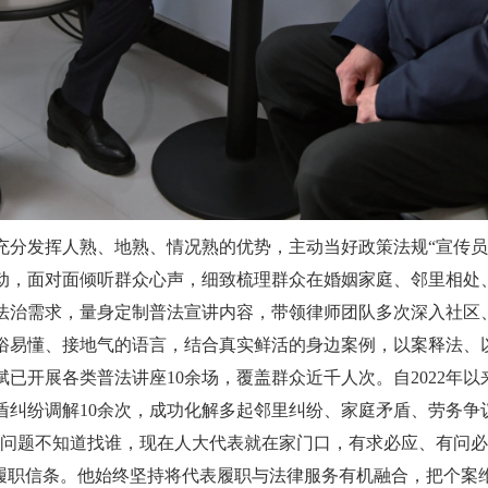
发挥人熟、地熟、情况熟的优势，主动当好政策法规“宣传员”、
动，面对面倾听群众心声，细致梳理群众在婚姻家庭、邻里相处
法治需求，量身定制普法宣讲内容，带领律师团队多次深入社区
俗易懂、接地气的语言，结合真实鲜活的身边案例，以案释法、
已开展各类普法讲座10余场，覆盖群众近千人次。自2022年以
盾纠纷调解10余次，成功化解多起邻里纠纷、家庭矛盾、劳务
律问题不知道找谁，现在人大代表就在家门口，有求必应、有问必
职信条。他始终坚持将代表履职与法律服务有机融合，把个案