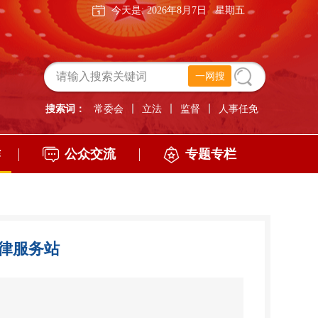
今天是:
2026年8月7日
星期五
搜索词：
常委会
立法
监督
人事任免
作
公众交流
专题专栏
律服务站