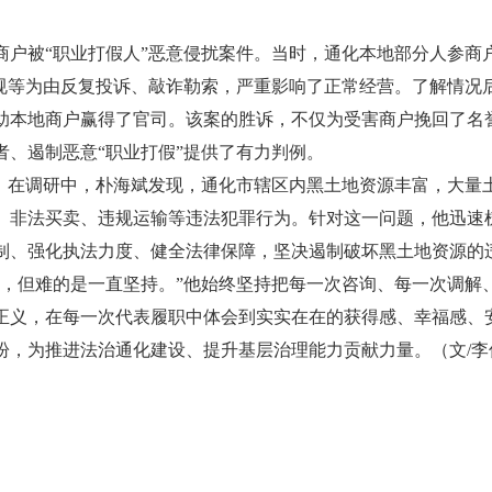
商户被“职业打假人”恶意侵扰案件。当时，通化本地部分人参商
合规等为由反复投诉、敲诈勒索，严重影响了正常经营。了解情况
助本地商户赢得了官司。该案的胜诉，不仅为受害商户挽回了名
、遏制恶意“职业打假”提供了有力判例。
在调研中，朴海斌发现，通化市辖区内黑土地资源丰富，大量
、非法买卖、违规运输等违法犯罪行为。针对这一问题，他迅速
制、强化执法力度、健全法律保障，坚决遏制破坏黑土地资源的
但难的是一直坚持。”他始终坚持把每一次咨询、每一次调解
正义，在每一次代表履职中体会到实实在在的获得感、幸福感、
盼，为推进法治通化建设、提升基层治理能力贡献力量。（文/李