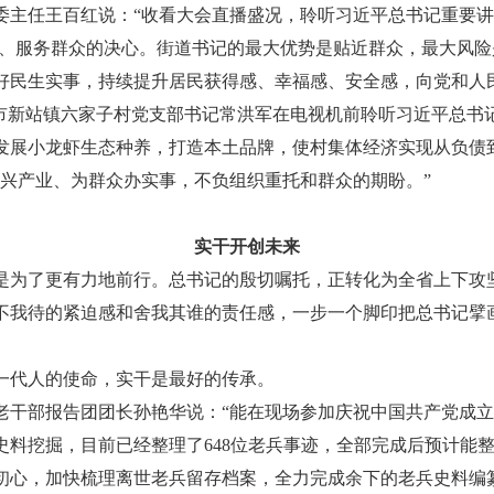
任王百红说：“收看大会直播盛况，聆听习近平总书记重要讲
、服务群众的决心。街道书记的最大优势是贴近群众，最大风险
好民生实事，持续提升居民获得感、幸福感、安全感，向党和人
新站镇六家子村党支部书记常洪军在电视机前聆听习近平总书记重
发展小龙虾生态种养，打造本土品牌，使村集体经济实现从负债
领兴产业、为群众办实事，不负组织重托和群众的期盼。”
实干开创未来
为了更有力地前行。总书记的殷切嘱托，正转化为全省上下攻坚
不我待的紧迫感和舍我其谁的责任感，一步一个脚印把总书记擘
代人的使命，实干是最好的传承。
部报告团团长孙艳华说：“能在现场参加庆祝中国共产党成立1
料挖掘，目前已经整理了648位老兵事迹，全部完成后预计能整
初心，加快梳理离世老兵留存档案，全力完成余下的老兵史料编