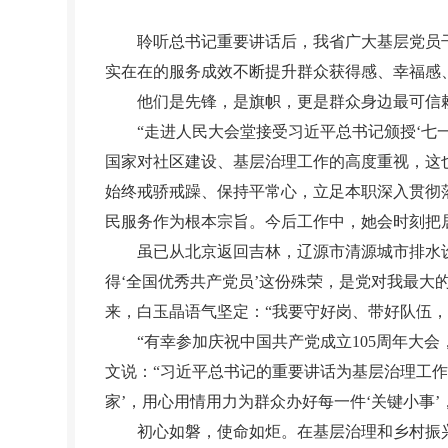
聆听总书记重要讲话后，我省广大基层党员干部
实在在的服务成效不断提升群众获得感、幸福感
他们是先锋，是旗帜，更是群众身边最可信赖
“走进人民大会堂接受习近平总书记颁授‘七一
国家对社区建设、基层治理工作的高度重视，这
始终戒骄戒躁、保持平常心，立足本职深入贯彻
民服务作为根本宗旨。今后工作中，她会时刻把
虽已从北京返回吉林，辽源市清源城市排水设
得‘全国优秀共产党员’这份殊荣，是党对我最大
来，白玉晶语气坚定：“我要守好岗、带好队伍
“有幸参加庆祝中国共产党成立105周年大会
文说：“习近平总书记的重要讲话为基层治理工
家’，用心用情用力为群众办好每一件‘关键小事
初心如磐，使命如炬。在基层治理和乡村振兴