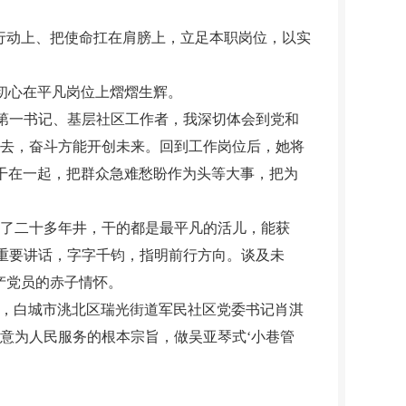
行动上、把使命扛在肩膀上，立足本职岗位，以实
初心在平凡岗位上熠熠生辉。
第一书记、基层社区工作者，我深切体会到党和
过去，奋斗方能开创未来。回到工作岗位后，她将
干在一起，把群众急难愁盼作为头等大事，把为
了二十多年井，干的都是最平凡的活儿，能获
的重要讲话，字字千钧，指明前行方向。谈及未
产党员的赤子情怀。
人，白城市洮北区瑞光街道军民社区党委书记肖淇
意为人民服务的根本宗旨，做吴亚琴式‘小巷管