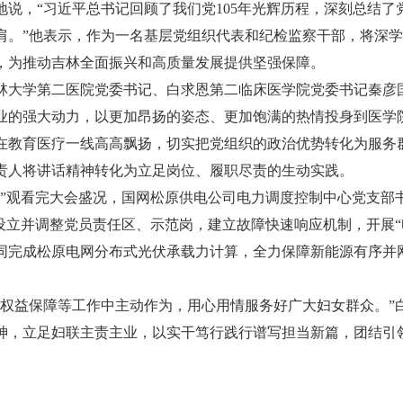
说，“习近平总书记回顾了我们党105年光辉历程，深刻总结
肩。”他表示，作为一名基层党组织代表和纪检监察干部，将深
，为推动吉林全面振兴和高质量发展提供坚强保障。
大学第二医院党委书记、白求恩第二临床医学院党委书记秦彦国
业的强大动力，以更加昂扬的姿态、更加饱满的热情投身到医学
在教育医疗一线高高飘扬，切实把党组织的政治优势转化为服务
人将讲话精神转化为立足岗位、履职尽责的生动实践。
观看完大会盛况，国网松原供电公司电力调度控制中心党支部
设立并调整党员责任区、示范岗，建立故障快速响应机制，开展“
同完成松原电网分布式光伏承载力计算，全力保障新能源有序并
益保障等工作中主动作为，用心用情服务好广大妇女群众。”
神，立足妇联主责主业，以实干笃行践行谱写担当新篇，团结引