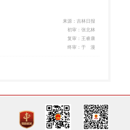
来源：
吉林日报
初审：张北林
复审：王睿康
终审：于 漫