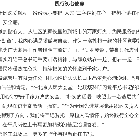
践行初心使命
深受触动，纷纷表示要把“人民”二字镌刻在心，把初心落在
、安全感。
的贴心人。从社区的家长里短到城市的万家灯火，为民服务的
勋章’，我内心满是骄傲与自豪。作为一名扎根一线的社区党委
也为广大基层工作者指明了前进方向。”吴亚琴说，荣誉只代表
落实习近平总书记重要讲话精神，与群众站在一起、想在一起、
居民冷暖放在心头，持续把党的关怀送到千家万户。
施管理有限责任公司排水维护队队长白玉晶依然心潮澎湃。“掏
的信任和肯定。”在北京人民大会堂，她现场聆听习近平总书记
，用心守护好千家万户的安全。”朴实的话语，映照出一名基层共
，到现在仍非常激动、振奋。”作为全国先进基层党组织的负责
作指明了方向，我们将牢记嘱托，厚植人民情怀，始终践行全心全
’，在平凡岗位上书写更加精彩的基层治理答卷。”
的主战场上，更多的坚守与担当正在书写。