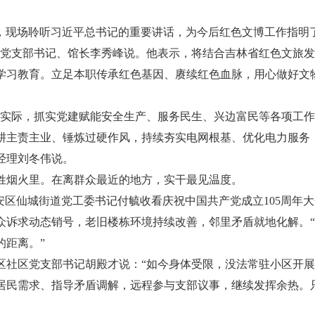
，现场聆听习近平总书记的重要讲话，为今后红色文博工作指明
馆党支部书记、馆长李秀峰说。他表示，将结合吉林省红色文旅
学习教育。立足本职传承红色基因、赓续红色血脉，用心做好文
际，抓实党建赋能安全生产、服务民生、兴边富民等各项工作，
耕主责主业、锤炼过硬作风，持续夯实电网根基、优化电力服务
经理刘冬伟说。
烟火里。在离群众最近的地方，实干最见温度。
区仙城街道党工委书记付毓收看庆祝中国共产党成立105周年
众诉求动态销号，老旧楼栋环境持续改善，邻里矛盾就地化解。
的距离。”
区党支部书记胡殿才说：“如今身体受限，没法常驻小区开展
居民需求、指导矛盾调解，远程参与支部议事，继续发挥余热。