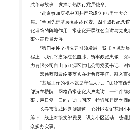
兵革命故事，发挥余热践行党员使命。”
“赴京参加庆祝中国共产党成立105周年大会
舞。”全国先进基层党组织代表、四平战役纪念
化场馆的阵地作用，常态化开展红色宣讲与党史
事业高质量发展。
“我们始终坚持党建引领发展，紧扣区域发展实
程上，我们将赓续红色血脉、筑牢政治忠诚，深
力有限公司白山市江源区供电公司党委书记、副
宏伟蓝图最终要落实在街巷楼宇间、融入百姓
“基层工作的根本就是守住人民。”辽源市西安
部沉在楼院，网格员常态化入户走访，一件件群
事，用日复一日的走访与回应，拉近和居民之间
长春市宽城区凯旋街道一心社区友谊花园小区社
筹下，线上对接支部党员，谋划小区活动、梳理
众多办实事。”