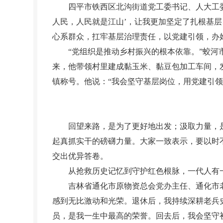
四平市铁西区北沟街道党工委书记、人大工委主
人民，人民就是江山’，让我更加坚定了扎根基层
心系群众，扛牢基层治理责任，以党建引领，办
“党组织是推动乡村振兴的根本依靠。”蛟河市
来，他带领村里建成黏玉米、黏豆包加工车间，
镇称号。他说：“我会坚守基层岗位，用党建引
回望来路，是为了更好地出发；汲取力量，是
起真抓实干的磅礴力量。大家一致表示，要以时
交出优异答卷。
从抢救历史记忆到守护红色根脉，一代人有一
吉林省通化市原物资总会党办主任、通化市老干
感到无比激动和光荣。退休后，我持续深耕老兵史
员，是我一生中最高的荣誉。回去后，我会坚守