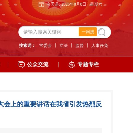
今天是:
2026年8月8日
星期六
搜索词：
常委会
立法
监督
人事任免
作
公众交流
专题专栏
年大会上的重要讲话在我省引发热烈反