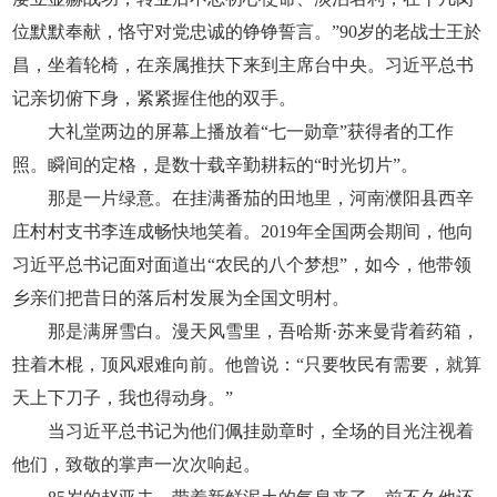
位默默奉献，恪守对党忠诚的铮铮誓言。”90岁的老战士王於
昌，坐着轮椅，在亲属推扶下来到主席台中央。习近平总书
记亲切俯下身，紧紧握住他的双手。
大礼堂两边的屏幕上播放着“七一勋章”获得者的工作
照。瞬间的定格，是数十载辛勤耕耘的“时光切片”。
那是一片绿意。在挂满番茄的田地里，河南濮阳县西辛
庄村村支书李连成畅快地笑着。2019年全国两会期间，他向
习近平总书记面对面道出“农民的八个梦想”，如今，他带领
乡亲们把昔日的落后村发展为全国文明村。
那是满屏雪白。漫天风雪里，吾哈斯·苏来曼背着药箱，
拄着木棍，顶风艰难向前。他曾说：“只要牧民有需要，就算
天上下刀子，我也得动身。”
当习近平总书记为他们佩挂勋章时，全场的目光注视着
他们，致敬的掌声一次次响起。