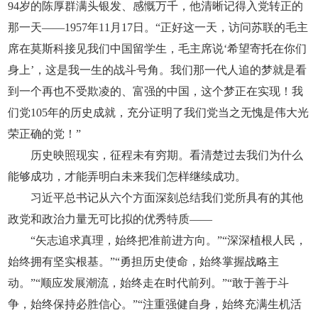
94岁的陈厚群满头银发、感慨万千，他清晰记得入党转正的
那一天——1957年11月17日。“正好这一天，访问苏联的毛主
席在莫斯科接见我们中国留学生，毛主席说‘希望寄托在你们
身上’，这是我一生的战斗号角。我们那一代人追的梦就是看
到一个再也不受欺凌的、富强的中国，这个梦正在实现！我
们党105年的历史成就，充分证明了我们党当之无愧是伟大光
荣正确的党！”
历史映照现实，征程未有穷期。看清楚过去我们为什么
能够成功，才能弄明白未来我们怎样继续成功。
习近平总书记从六个方面深刻总结我们党所具有的其他
政党和政治力量无可比拟的优秀特质——
“矢志追求真理，始终把准前进方向。”“深深植根人民，
始终拥有坚实根基。”“勇担历史使命，始终掌握战略主
动。”“顺应发展潮流，始终走在时代前列。”“敢于善于斗
争，始终保持必胜信心。”“注重强健自身，始终充满生机活