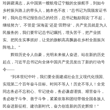
玲踌躇满志，从中国第一艘航母辽宁舰的女操舵手，到如今
乡村振兴路上的带头人，她本色不改：“总书记为我颁发证书
时，我向总书记报告自己的经历，总书记勉励我说‘了不起，
继续努力’。不管是‘深海蓝’还是‘田野绿’，共产党员就是为人
民服务的，我们要牢记总书记嘱托，埋头苦干，把产业抓
实、把民生实事抓好，让党的旗帜高高飘扬在乡村全面振兴
阵地上。”
辉煌历史令人自豪，光明未来催人奋进。站在新的历史
起点，习近平总书记向全体中国共产党员发出了新的行动号
令——
“到本世纪中叶，我们要全面建成社会主义现代化强国、
实现第二个百年奋斗目标。时间不等人！历史不等人！全党
同志务必不忘初心、牢记使命，务必谦虚谨慎、艰苦奋斗，
务必敢于斗争、善于斗争，紧紧依靠和团结带领全国各族人
民奋进新征程、建功新时代，奋力创造新的历史辉煌！”