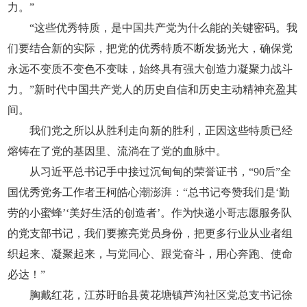
力。”
“这些优秀特质，是中国共产党为什么能的关键密码。我
们要结合新的实际，把党的优秀特质不断发扬光大，确保党
永远不变质不变色不变味，始终具有强大创造力凝聚力战斗
力。”新时代中国共产党人的历史自信和历史主动精神充盈其
间。
我们党之所以从胜利走向新的胜利，正因这些特质已经
熔铸在了党的基因里、流淌在了党的血脉中。
从习近平总书记手中接过沉甸甸的荣誉证书，“90后”全
国优秀党务工作者王柯皓心潮澎湃：“总书记夸赞我们是‘勤
劳的小蜜蜂’‘美好生活的创造者’。作为快递小哥志愿服务队
的党支部书记，我们要擦亮党员身份，把更多行业从业者组
织起来、凝聚起来，与党同心、跟党奋斗，用心奔跑、使命
必达！”
胸戴红花，江苏盱眙县黄花塘镇芦沟社区党总支书记徐