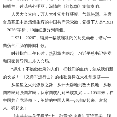
蝴蝶兰、莲花格外明丽，深情的《红旗颂》旋律奏响。
人民大会堂内，万人大礼堂华灯璀璨、气氛热烈。主席
台后幕正中是熠熠生辉的中国共产党党徽，党徽下方是“1921
－2026”字标，10面红旗分列两侧。
“1921－2026”，铺展一幅波澜壮阔的历史画卷，谱写一
曲荡气回肠的慷慨壮歌。
时针指向上午10时，热烈掌声响起，习近平总书记等党
和国家领导同志步入会场。
“起来！不愿做奴隶的人们！把我们的血肉，筑成我们新
的长城！”《义勇军进行曲》的雄壮旋律在大礼堂激荡——
从星星之火到燎原之势，从开天辟地到改天换地，从救
国救民到强国富民，从家国弱乱到民族复兴……105年来，在
中国共产党带领下，英雄的中国人民一步步站起来、富起
来、强起来！
《中共中央关于授予“七一勋章”的决定》宣读完毕，现