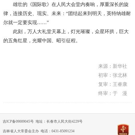
雄壮的《国际歌》在人民大会堂内奏响，厚重深长的旋
律，连接历史、现实、未来：“团结起来到明天，英特纳雄耐
尔就一定要实现……”
此刻，万人大礼堂天幕上，灯光璀璨，众星环拱，巨大
的五角红星，光耀中国、昭引征程。
来源：
新华社
初审：张北林
复审：王睿康
终审：于 漫
吉ICP备09009045号
地址：长春市人民大街4229号
吉林省人大常委会主办 电话：0431-85091234