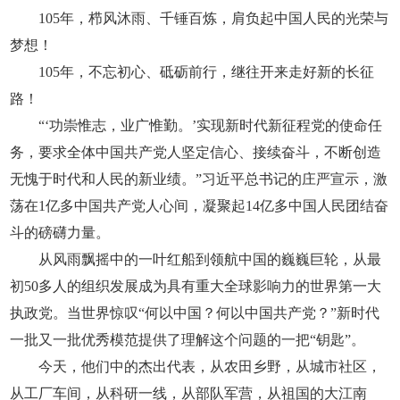
105年，栉风沐雨、千锤百炼，肩负起中国人民的光荣与
梦想！
105年，不忘初心、砥砺前行，继往开来走好新的长征
路！
“‘功崇惟志，业广惟勤。’实现新时代新征程党的使命任
务，要求全体中国共产党人坚定信心、接续奋斗，不断创造
无愧于时代和人民的新业绩。”习近平总书记的庄严宣示，激
荡在1亿多中国共产党人心间，凝聚起14亿多中国人民团结奋
斗的磅礴力量。
从风雨飘摇中的一叶红船到领航中国的巍巍巨轮，从最
初50多人的组织发展成为具有重大全球影响力的世界第一大
执政党。当世界惊叹“何以中国？何以中国共产党？”新时代
一批又一批优秀模范提供了理解这个问题的一把“钥匙”。
今天，他们中的杰出代表，从农田乡野，从城市社区，
从工厂车间，从科研一线，从部队军营，从祖国的大江南