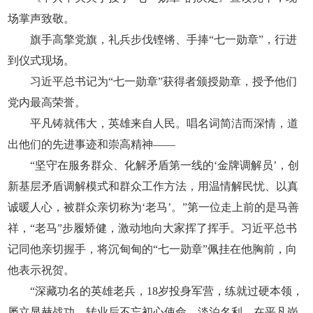
场掌声致敬。
旗手高擎党旗，礼兵步伐铿锵、手捧“七一勋章”，行进
到仪式现场。
习近平总书记为“七一勋章”获得者颁授勋章，授予他们
党内最高荣誉。
平凡铸就伟大，英雄来自人民。唱名词简洁而深情，道
出他们的先进事迹和崇高精神——
“坚守在服务群众、化解矛盾第一线的‘金牌调解员’，创
新基层矛盾调解模式和群众工作方法，用温情解民忧、以真
诚暖人心，被群众亲切称为‘老马’。”第一位走上前的是马善
祥，“老马”步履矫健，激动地向大家挥了挥手。习近平总书
记同他亲切握手，将沉甸甸的“七一勋章”佩挂在他胸前，向
他表示祝贺。
“深藏功名的英雄老兵，18岁投身军营，练就过硬本领，
屡立显赫战功，转业后不忘初心使命、淡泊名利，在平凡岗