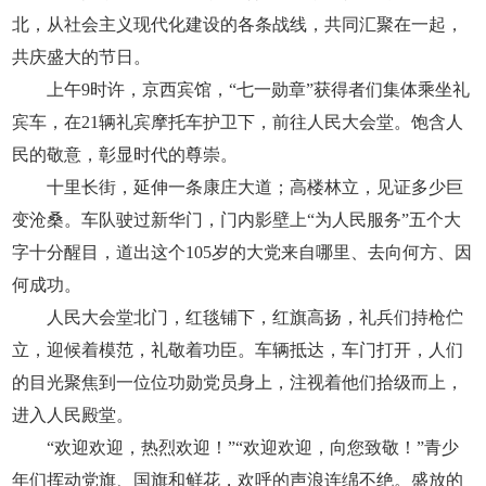
北，从社会主义现代化建设的各条战线，共同汇聚在一起，
共庆盛大的节日。
上午9时许，京西宾馆，“七一勋章”获得者们集体乘坐礼
宾车，在21辆礼宾摩托车护卫下，前往人民大会堂。饱含人
民的敬意，彰显时代的尊崇。
十里长街，延伸一条康庄大道；高楼林立，见证多少巨
变沧桑。车队驶过新华门，门内影壁上“为人民服务”五个大
字十分醒目，道出这个105岁的大党来自哪里、去向何方、因
何成功。
人民大会堂北门，红毯铺下，红旗高扬，礼兵们持枪伫
立，迎候着模范，礼敬着功臣。车辆抵达，车门打开，人们
的目光聚焦到一位位功勋党员身上，注视着他们拾级而上，
进入人民殿堂。
“欢迎欢迎，热烈欢迎！”“欢迎欢迎，向您致敬！”青少
年们挥动党旗、国旗和鲜花，欢呼的声浪连绵不绝。盛放的