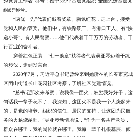
秀党务工作者”称号；授予399个基层党组织“全国先进基层党
组织”称号。
“两优一先”代表们戴着奖章、胸佩红花，走上台，接受
党和人民的褒奖。他们中，有铁路职工、有港口工人、有“快
递小哥”、有人民警察……他们代表着千千万万的劳动者、千
行百业的奋斗者。
穿着红色正装，“七一勋章”获得者代表吴亚琴迈着干练
的步伐，走到发言台。
2020年7月，习近平总书记曾经来到她所在的长春市宽城
区团山街道长山花园社区考察，了解社区党建情况。
“总书记那次来考察，说我像一团火，鼓励我好好干，这
句话我一辈子忘不了。我深知，这团火不是我一个人烧起来
的，是党的培养、组织的信任、居民的支持，让这团为民服
务的火越烧越旺。”吴亚琴动情地说，“作为一名共产党员，
群众在哪里，我的岗位就在哪里。我愿一辈子扎根基层、倾