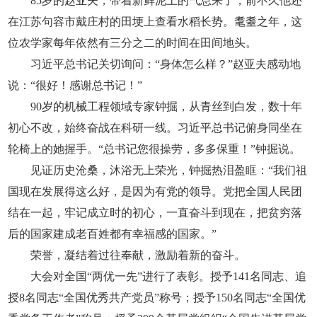
85岁的赵亚夫，带着新鲜泥土的气息来了，前不久他还
在江苏句容市戴庄村的田埂上查看水稻长势。耄耋之年，这
位农学家每年依然有三分之二的时间在田间地头。
习近平总书记关切询问：“身体怎么样？”赵亚夫感动地
说：“很好！感谢总书记！”
90岁的机械工程领域专家钟掘，从青丝到白发，数十年
初心不改，始终奋战在科研一线。习近平总书记俯身同坐在
轮椅上的她握手。“总书记您很操劳，多多保重！”钟掘说。
见证历史沧桑，沐浴无上荣光，钟掘热泪盈眶：“我们祖
国现在发展得这么好，是因为有党的领导。党把全国人民团
结在一起，牢记成立时的初心，一直奋斗到现在，把贫穷落
后的国家建成老百姓都有幸福感的国家。”
荣誉，凝结着过往奉献，激励着新的奋斗。
大会对全国“两优一先”进行了表彰。授予141名同志、追
授8名同志“全国优秀共产党员”称号；授予150名同志“全国优